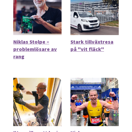
Niklas Stolpe –
Stark tillväxtresa
problemlösare av
på "vit fläck"
rang