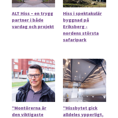
ALT Hiss – en trygg
Hiss i spektakulär
partner i både
byggnad på
vardag och projekt
Eriksberg -
nordens största
safaripark
”Montörerna är
”Hissbytet gick
den viktigaste
alldeles ypperligt,