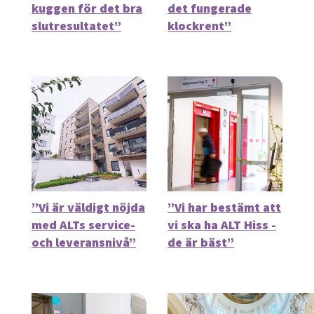
kuggen för det bra
det fungerade
slutresultatet”
klockrent”
”Vi är väldigt nöjda
”Vi har bestämt att
med ALTs service-
vi ska ha ALT Hiss -
och leveransnivå”
de är bäst”