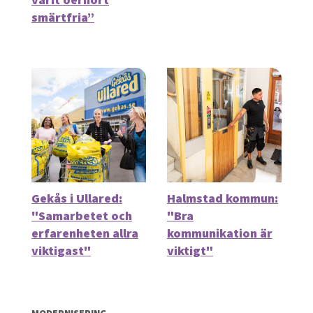
smärtfria”
Gekås i Ullared:
Halmstad kommun:
"Samarbetet och
"Bra
erfarenheten allra
kommunikation är
viktigast"
viktigt"
MODERNISERING