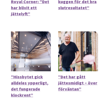
Royal Corner: ”Det
kuggen för det bra
har blivit ett
slutresultatet”
jättelyft”
”Hissbytet gick
”Det har gått
alldeles ypperligt,
jättesmidigt – över
det fungerade
förväntan”
klockrent”