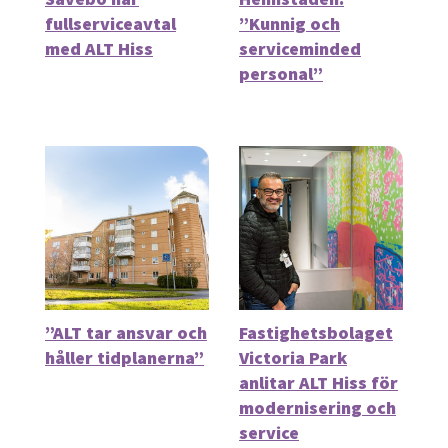
fullserviceavtal
”Kunnig och
med ALT Hiss
serviceminded
personal”
”ALT tar ansvar och
Fastighetsbolaget
håller tidplanerna”
Victoria Park
anlitar ALT Hiss för
modernisering och
service