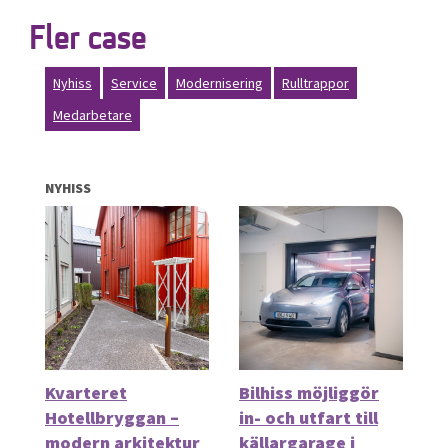
Fler case
Nyhiss
Service
Modernisering
Rulltrappor
Medarbetare
NYHISS
Kvarteret
Bilhiss möjliggör
Hotellbryggan –
in- och utfart till
modern arkitektur
källargarage i