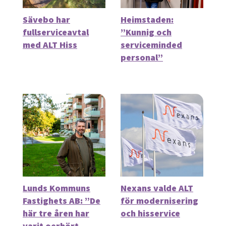
Sävebo har
Heimstaden:
fullserviceavtal
”Kunnig och
med ALT Hiss
serviceminded
personal”
Lunds Kommuns
Nexans valde ALT
Fastighets AB: ”De
för modernisering
här tre åren har
och hisservice
varit oerhört