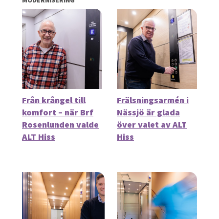
Från krångel till
Frälsningsarmén i
komfort – när Brf
Nässjö är glada
Rosenlunden valde
över valet av ALT
ALT Hiss
Hiss