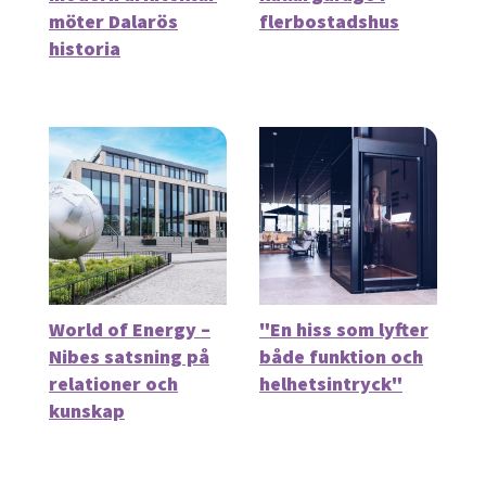
möter Dalarös
flerbostadshus
historia
World of Energy –
"En hiss som lyfter
Nibes satsning på
både funktion och
relationer och
helhetsintryck"
kunskap