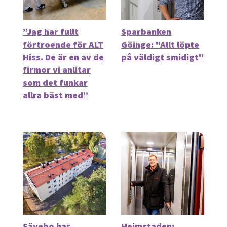
”Jag har fullt
Sparbanken
förtroende för ALT
Göinge: "Allt löpte
Hiss. De är en av de
på väldigt smidigt"
firmor vi anlitar
som det funkar
allra bäst med”
Sävebo har
Heimstaden: