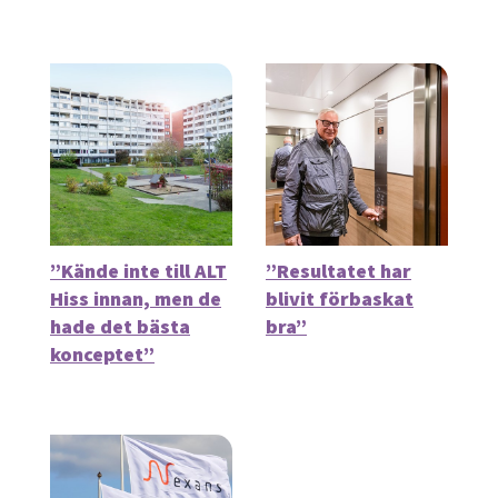
”Kände inte till ALT
”Resultatet har
Hiss innan, men de
blivit förbaskat
hade det bästa
bra”
konceptet”