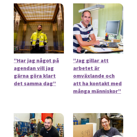
”Har jag något på
”Jag gillar att
agendan vill jag
arbetet är
gärna göra klart
omväxlande och
det samma dag”
att ha kontakt med
många människor”