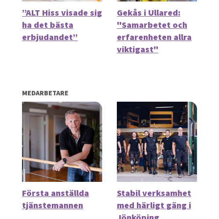
”ALT Hiss visade sig
Gekås i Ullared:
ha det bästa
"Samarbetet och
erbjudandet”
erfarenheten allra
viktigast"
MEDARBETARE
Första anställda
Stabil verksamhet
tjänstemannen
med härligt gäng i
Jönköping