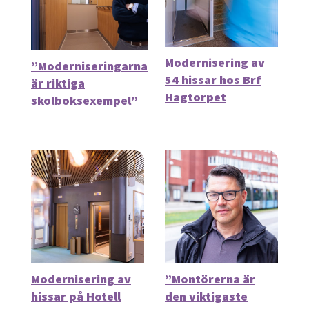
Modernisering av
”Moderniseringarna
54 hissar hos Brf
är riktiga
Hagtorpet
skolboksexempel”
Modernisering av
”Montörerna är
hissar på Hotell
den viktigaste