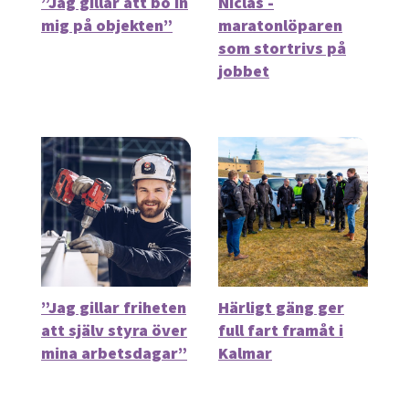
”Jag gillar att bo in
Niclas -
mig på objekten”
maratonlöparen
som stortrivs på
jobbet
”Jag gillar friheten
Härligt gäng ger
att själv styra över
full fart framåt i
mina arbetsdagar”
Kalmar