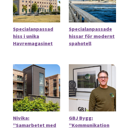
Specialanpassad
Specialanpassade
hiss i unika
hissar för modernt
Havremagasinet
spahotell
Nivika:
GBJ Bygg:
”Samarbetet med
”Kommunikation