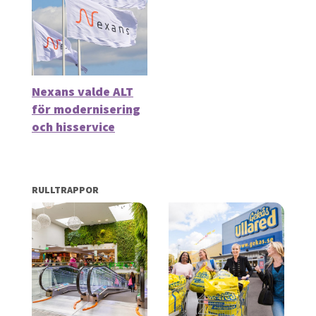
Nexans valde ALT
för modernisering
och hisservice
RULLTRAPPOR