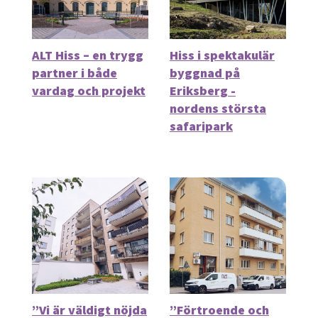
ALT Hiss – en trygg
Hiss i spektakulär
partner i både
byggnad på
vardag och projekt
Eriksberg -
nordens största
safaripark
”Vi är väldigt nöjda
”Förtroende och