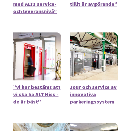
med ALTs service-
tillit är avgörande”
och leveransnivå”
”Vi har bestämt att
Jour och service av
vi ska ha ALT Hiss -
innovativa
de är bäst”
parkeringssystem