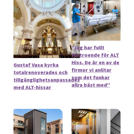
”Jag har fullt
förtroende för ALT
Hiss. De är en av de
Gustaf Vasa kyrka
firmor vi anlitar
totalrenoverades och
som det funkar
tillgänglighetsanpassades
allra bäst med”
med ALT-hissar