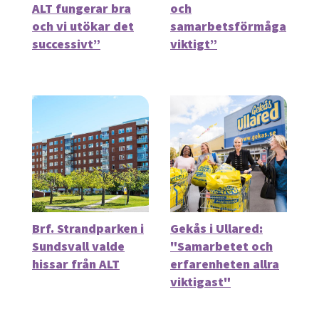
ALT fungerar bra
och
och vi utökar det
samarbetsförmåga
successivt”
viktigt”
Brf. Strandparken i
Gekås i Ullared:
Sundsvall valde
"Samarbetet och
hissar från ALT
erfarenheten allra
viktigast"