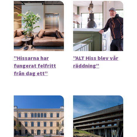
”Hissarna har
”ALT Hiss blev vår
fungerat felfritt
räddning”
från dag ett”