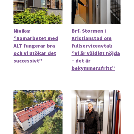
Nivika:
Brf. Stormen i
”Samarbetet med
Kristianstad om
ALT fungerar bra
fullserviceavtal:
och vi utökar det
”Vi är väldigt nöjda
successivt”
– det är
bekymmersfritt”