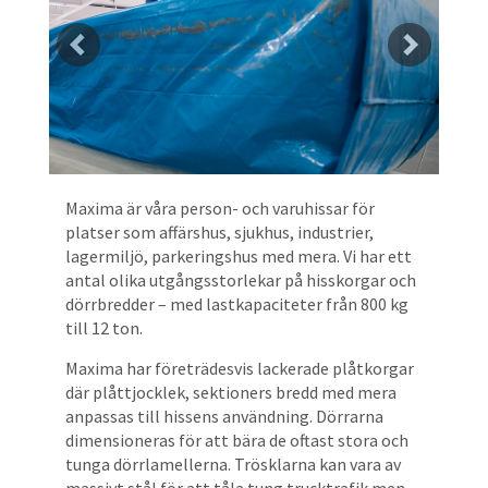
Maxima är våra person- och varuhissar för
platser som affärshus, sjukhus, industrier,
lagermiljö, parkeringshus med mera. Vi har ett
antal olika utgångsstorlekar på hisskorgar och
dörrbredder – med lastkapaciteter från 800 kg
till 12 ton.
Maxima har företrädesvis lackerade plåtkorgar
där plåttjocklek, sektioners bredd med mera
anpassas till hissens användning. Dörrarna
dimensioneras för att bära de oftast stora och
tunga dörrlamellerna. Trösklarna kan vara av
massivt stål för att tåla tung trucktrafik men