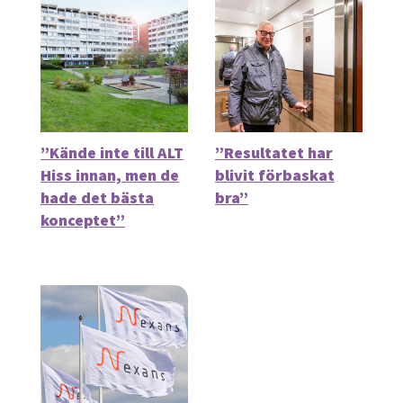
”Kände inte till ALT
”Resultatet har
Hiss innan, men de
blivit förbaskat
hade det bästa
bra”
konceptet”