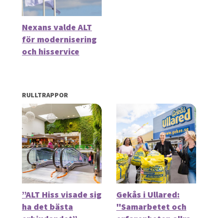
Nexans valde ALT
för modernisering
och hisservice
RULLTRAPPOR
”ALT Hiss visade sig
Gekås i Ullared:
ha det bästa
"Samarbetet och