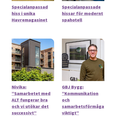
Specialanpassad
Specialanpassade
hiss i unika
hissar för modernt
Havremagasinet
spahotell
Nivika:
GBJ Bygg:
”Samarbetet med
”Kommunikation
ALT fungerar bra
och
och vi utökar det
samarbetsförmåga
successivt”
viktigt”