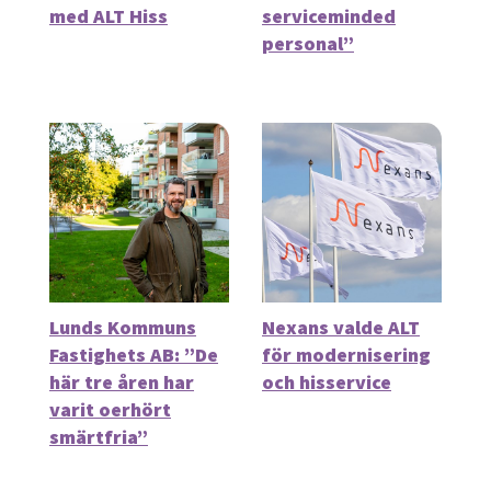
med ALT Hiss
serviceminded
personal”
Lunds Kommuns
Nexans valde ALT
Fastighets AB: ”De
för modernisering
här tre åren har
och hisservice
varit oerhört
smärtfria”