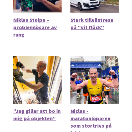
Niklas Stolpe –
Stark tillväxtresa
problemlösare av
på "vit fläck"
rang
”Jag gillar att bo in
Niclas -
mig på objekten”
maratonlöparen
som stortrivs på