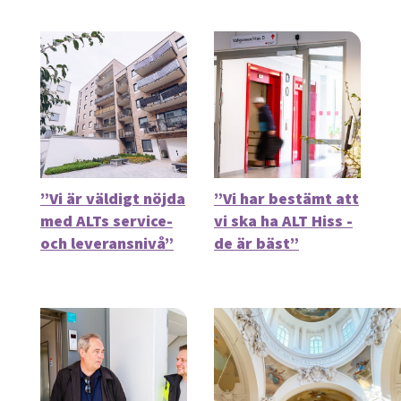
”Vi är väldigt nöjda
”Vi har bestämt att
med ALTs service-
vi ska ha ALT Hiss -
och leveransnivå”
de är bäst”