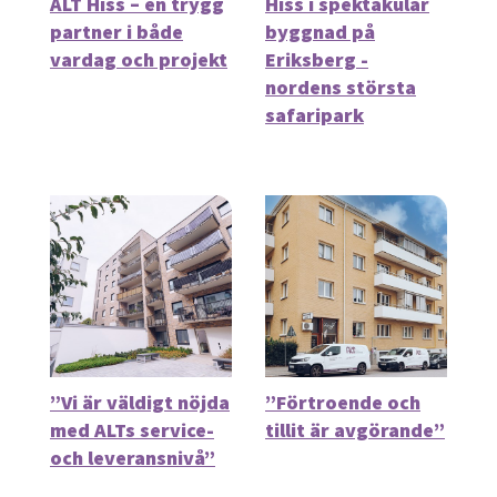
ALT Hiss – en trygg
Hiss i spektakulär
partner i både
byggnad på
vardag och projekt
Eriksberg -
nordens största
safaripark
”Vi är väldigt nöjda
”Förtroende och
med ALTs service-
tillit är avgörande”
och leveransnivå”