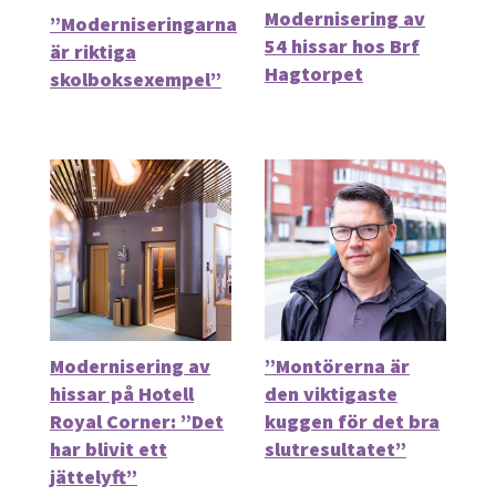
Modernisering av
”Moderniseringarna
54 hissar hos Brf
är riktiga
Hagtorpet
skolboksexempel”
Modernisering av
”Montörerna är
hissar på Hotell
den viktigaste
Royal Corner: ”Det
kuggen för det bra
har blivit ett
slutresultatet”
jättelyft”