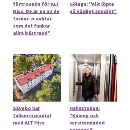
förtroende för ALT
Göinge: "Allt löpte
Hiss. De är en av de
på väldigt smidigt"
firmor vi anlitar
som det funkar
allra bäst med”
Sävebo har
Heimstaden:
fullserviceavtal
”Kunnig och
med ALT Hiss
serviceminded
personal”