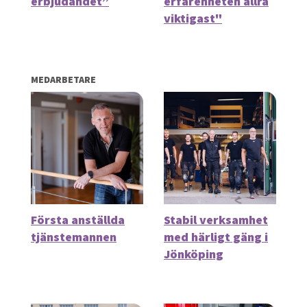
erbjudandet”
erfarenheten allra
viktigast"
MEDARBETARE
Första anställda
Stabil verksamhet
tjänstemannen
med härligt gäng i
Jönköping