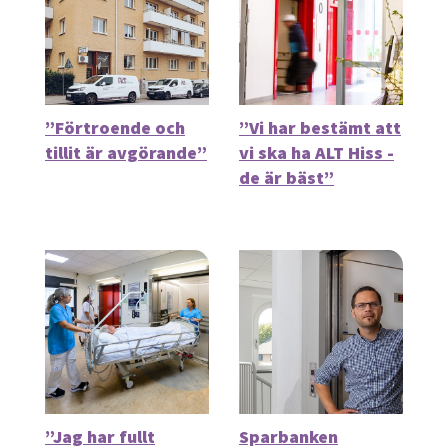
”Förtroende och
”Vi har bestämt att
tillit är avgörande”
vi ska ha ALT Hiss -
de är bäst”
”Jag har fullt
Sparbanken