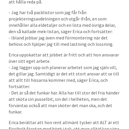
att hålla reda på.
- Jag har två packlistor som jag får från
projekteringsavdelningen och utgår ifrån, en som
innehåller alla eldetaljer och en lista med övriga delar,
den så kallade mek-listan, säger Erica och fortsätter:
- Ibland jobbar jag även med förmontering när det
behövs och hjälper jag till med lastning och lossning.
Erica uppskattar att jobbet är fritt och att hon ansvarar
över sitt eget arbete.
- Jag lägger upp och planerar arbetet som jag själv vill,
det gillar jag. Samtidigt är det ett stort ansvar att se till
att allt till hissarna kommer med, säger Erica, och
fortsätter:
- Det är så det funkar här. Alla har till stor del fria händer
att sköta sin pusselbit, sin del i helheten, men det
förväntas också att man sköter det man ska, och det
funkar.
Erica berättar att hon rent allmänt tycker att ALT är ett
flexibelt företag med högt i tak, att man alltid kan säga