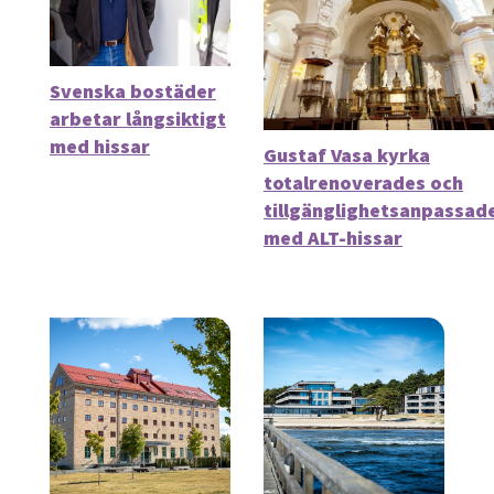
Svenska bostäder
arbetar långsiktigt
med hissar
Gustaf Vasa kyrka
totalrenoverades och
tillgänglighetsanpassad
med ALT-hissar