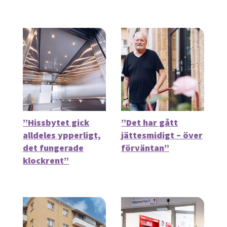
”Hissbytet gick
”Det har gått
alldeles ypperligt,
jättesmidigt – över
det fungerade
förväntan”
klockrent”