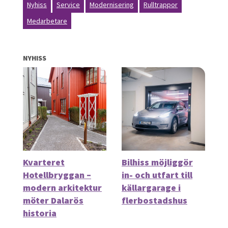
Nyhiss
Service
Modernisering
Rulltrappor
Medarbetare
NYHISS
Kvarteret
Bilhiss möjliggör
Hotellbryggan –
in- och utfart till
modern arkitektur
källargarage i
möter Dalarös
flerbostadshus
historia