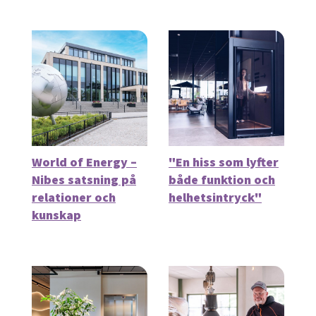
World of Energy –
"En hiss som lyfter
Nibes satsning på
både funktion och
relationer och
helhetsintryck"
kunskap