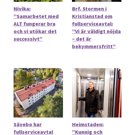
Nivika:
Brf. Stormen i
”Samarbetet med
Kristianstad om
ALT fungerar bra
fullserviceavtal:
och vi utökar det
”Vi är väldigt nöjda
successivt”
– det är
bekymmersfritt”
Sävebo har
Heimstaden:
fullserviceavtal
”Kunnig och