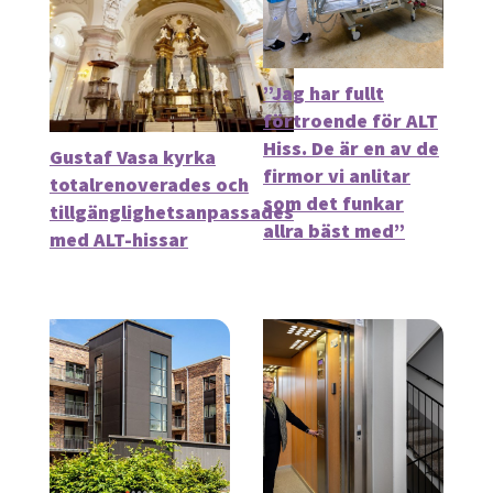
”Jag har fullt
förtroende för ALT
Hiss. De är en av de
Gustaf Vasa kyrka
firmor vi anlitar
totalrenoverades och
som det funkar
tillgänglighetsanpassades
allra bäst med”
med ALT-hissar