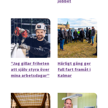
jobbet
”Jag gillar friheten
Härligt gäng ger
att själv styra över
full fart framåt i
mina arbetsdagar”
Kalmar