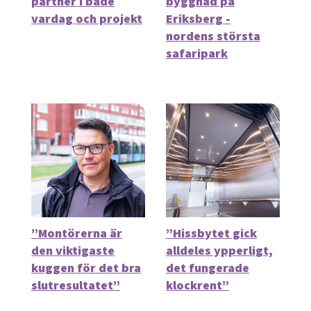
partner i både
byggnad på
vardag och projekt
Eriksberg -
nordens största
safaripark
”Montörerna är
”Hissbytet gick
den viktigaste
alldeles ypperligt,
kuggen för det bra
det fungerade
slutresultatet”
klockrent”