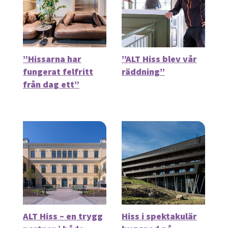
”Hissarna har
”ALT Hiss blev vår
fungerat felfritt
räddning”
från dag ett”
ALT Hiss – en trygg
Hiss i spektakulär