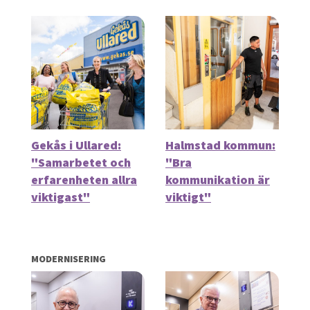
Gekås i Ullared:
Halmstad kommun:
"Samarbetet och
"Bra
erfarenheten allra
kommunikation är
viktigast"
viktigt"
MODERNISERING