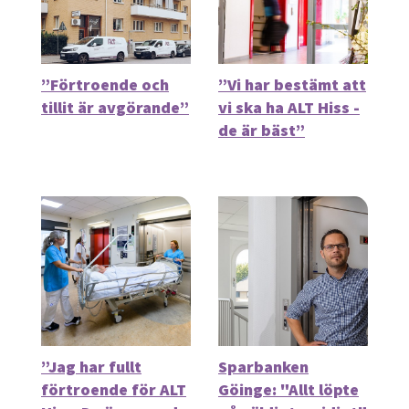
”Förtroende och
”Vi har bestämt att
tillit är avgörande”
vi ska ha ALT Hiss -
de är bäst”
”Jag har fullt
Sparbanken
förtroende för ALT
Göinge: "Allt löpte