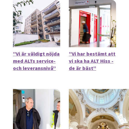
”Vi är väldigt nöjda
”Vi har bestämt att
med ALTs service-
vi ska ha ALT Hiss -
och leveransnivå”
de är bäst”