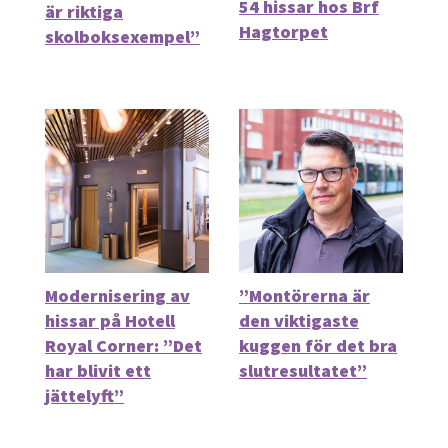
54 hissar hos Brf
är riktiga
Hagtorpet
skolboksexempel”
Modernisering av
”Montörerna är
hissar på Hotell
den viktigaste
Royal Corner: ”Det
kuggen för det bra
har blivit ett
slutresultatet”
jättelyft”