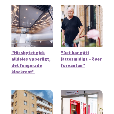
”Hissbytet gick
”Det har gått
alldeles ypperligt,
jättesmidigt – över
det fungerade
förväntan”
klockrent”