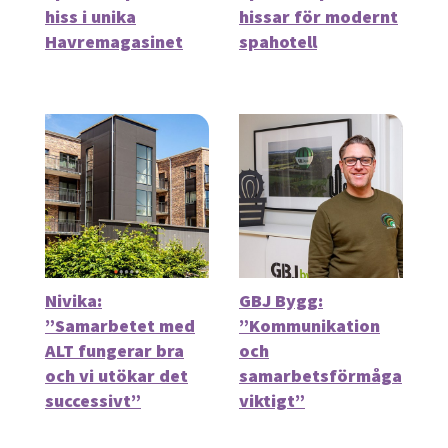
hiss i unika
hissar för modernt
Havremagasinet
spahotell
Nivika:
GBJ Bygg:
”Samarbetet med
”Kommunikation
ALT fungerar bra
och
och vi utökar det
samarbetsförmåga
successivt”
viktigt”