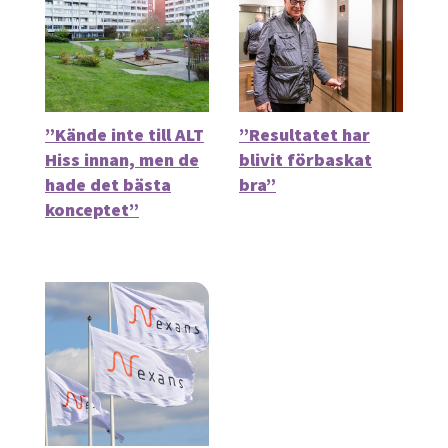
”Kände inte till ALT
”Resultatet har
Hiss innan, men de
blivit förbaskat
hade det bästa
bra”
konceptet”