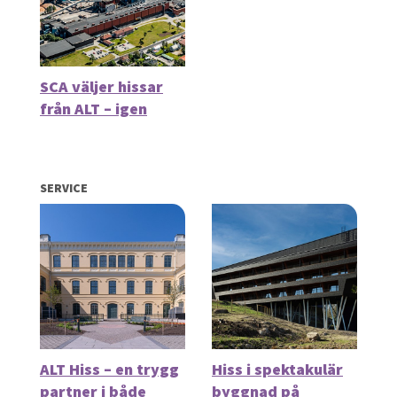
SCA väljer hissar
från ALT – igen
SERVICE
ALT Hiss – en trygg
Hiss i spektakulär
partner i både
byggnad på