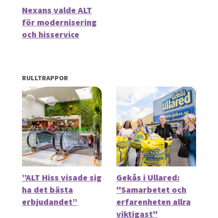
Nexans valde ALT
för modernisering
och hisservice
RULLTRAPPOR
”ALT Hiss visade sig
Gekås i Ullared:
ha det bästa
"Samarbetet och
erbjudandet”
erfarenheten allra
viktigast"