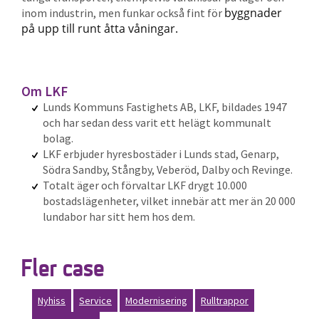
byggnader
inom industrin, men funkar också fint för
på upp till runt åtta våningar.
Om LKF
Lunds Kommuns Fastighets AB, LKF, bildades 1947
och har sedan dess varit ett helägt kommunalt
bolag.
LKF erbjuder hyresbostäder i Lunds stad, Genarp,
Södra Sandby, Stångby, Veberöd, Dalby och Revinge.
Totalt äger och förvaltar LKF drygt 10.000
bostadslägenheter, vilket innebär att mer än 20 000
lundabor har sitt hem hos dem.
Fler case
Nyhiss
Service
Modernisering
Rulltrappor