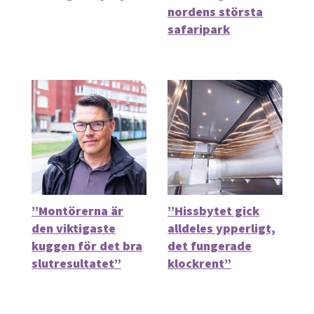
nordens största
safaripark
”Montörerna är
”Hissbytet gick
den viktigaste
alldeles ypperligt,
kuggen för det bra
det fungerade
slutresultatet”
klockrent”