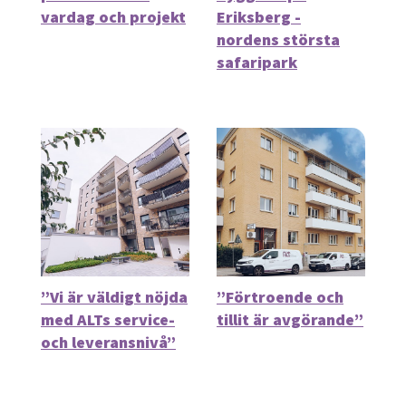
vardag och projekt
Eriksberg -
nordens största
safaripark
”Vi är väldigt nöjda
”Förtroende och
med ALTs service-
tillit är avgörande”
och leveransnivå”