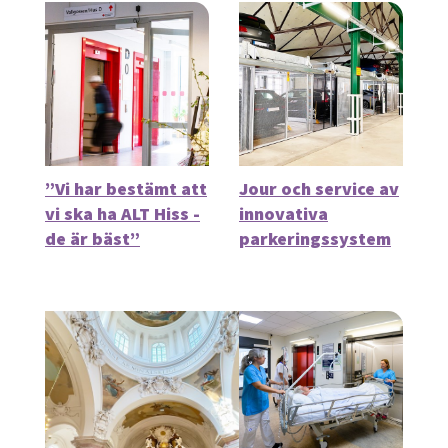
”Vi har bestämt att
Jour och service av
vi ska ha ALT Hiss -
innovativa
de är bäst”
parkeringssystem