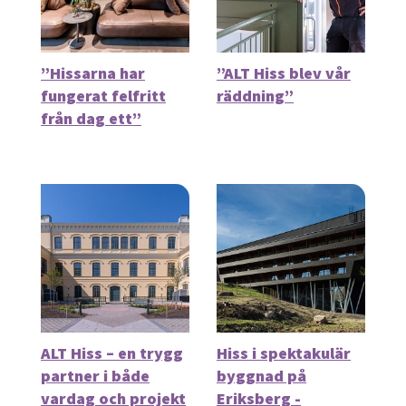
”Hissarna har
”ALT Hiss blev vår
fungerat felfritt
räddning”
från dag ett”
ALT Hiss – en trygg
Hiss i spektakulär
partner i både
byggnad på
vardag och projekt
Eriksberg -