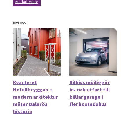
Medarbetare
NYHISS
Kvarteret
Bilhiss möjliggör
Hotellbryggan –
in- och utfart till
modern arkitektur
källargarage i
möter Dalarös
flerbostadshus
historia