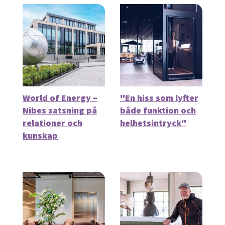
World of Energy –
"En hiss som lyfter
Nibes satsning på
både funktion och
relationer och
helhetsintryck"
kunskap