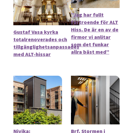
”Jag har fullt
förtroende för ALT
Hiss. De är en av de
Gustaf Vasa kyrka
firmor vi anlitar
totalrenoverades och
som det funkar
tillgänglighetsanpassades
allra bäst med”
med ALT-hissar
Nivika:
Brf. Stormen i