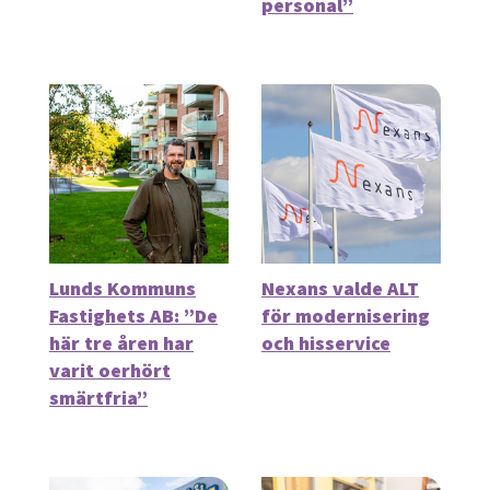
personal”
Lunds Kommuns
Nexans valde ALT
Fastighets AB: ”De
för modernisering
här tre åren har
och hisservice
varit oerhört
smärtfria”