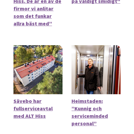
Hiss. De är en av de
på väldigt smidigt"
firmor vi anlitar
som det funkar
allra bäst med”
Sävebo har
Heimstaden:
fullserviceavtal
”Kunnig och
med ALT Hiss
serviceminded
personal”