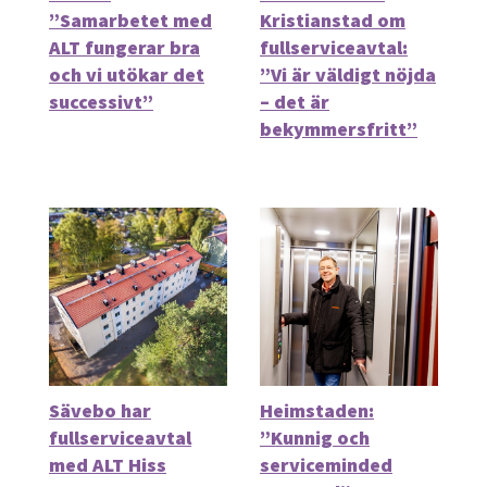
”Samarbetet med
Kristianstad om
ALT fungerar bra
fullserviceavtal:
och vi utökar det
”Vi är väldigt nöjda
successivt”
– det är
bekymmersfritt”
Sävebo har
Heimstaden:
fullserviceavtal
”Kunnig och
med ALT Hiss
serviceminded