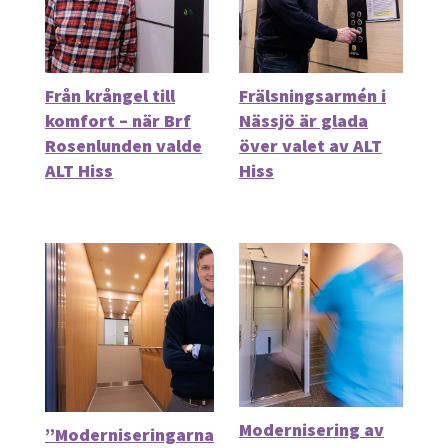
Från krångel till
Frälsningsarmén i
komfort – när Brf
Nässjö är glada
Rosenlunden valde
över valet av ALT
ALT Hiss
Hiss
Modernisering av
”Moderniseringarna