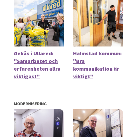
Gekås i Ullared:
Halmstad kommun:
"Samarbetet och
"Bra
erfarenheten allra
kommunikation är
viktigast"
viktigt"
MODERNISERING