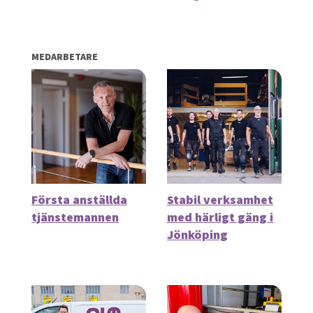
MEDARBETARE
Första anställda
Stabil verksamhet
tjänstemannen
med härligt gäng i
Jönköping