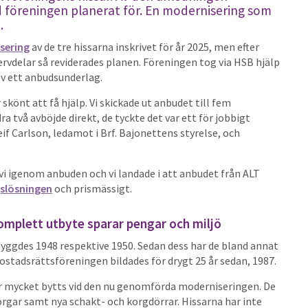
d föreningen planerat för. En modernisering som
.
sering
av de tre hissarna inskrivet för år 2025, men efter
servdelar så reviderades planen. Föreningen tog via HSB hjälp
ev ett anbudsunderlag.
 skönt att få hjälp. Vi skickade ut anbudet till fem
ra två avböjde direkt, de tyckte det var ett för jobbigt
Leif Carlson, ledamot i Brf. Bajonettens styrelse, och
i igenom anbuden och vi landade i att anbudet från ALT
slösningen
och prismässigt.
komplett utbyte sparar pengar och miljö
byggdes 1948 respektive 1950. Sedan dess har de bland annat
stadsrättsföreningen bildades för drygt 25 år sedan, 1987.
ar mycket bytts vid den nu genomförda moderniseringen. De
orgar samt nya schakt- och korgdörrar. Hissarna har inte