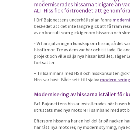
moderniserades hissarna tidigare än va
ALT Hiss fick förtroendet att genomföra
I Brf Bajonettens underhållsplan fanns
moderni
beskedet att det inte längre gick att få fram re
av en konsult som gick igenom hissarna och skr
- Vi har själva ingen kunskap om hissar, så det var
hissfirmor. Tre av dem var här och tittade. De and
projekt och ville sälja nya hissar istället, säger 
fortsätter:
– Tillsammans med HSB och hisskonsulten gick v
Hiss var bäst. Både sett till själva
modernisering
Modernisering av hissarna istället för 
Brf. Bajonettens hissar installerades när husen 
utrustats med nya motorer i samband med att bo
Eftersom hissarna har en hel del år på nacken h
har fått nya motorer, ny modern styrning, nya k