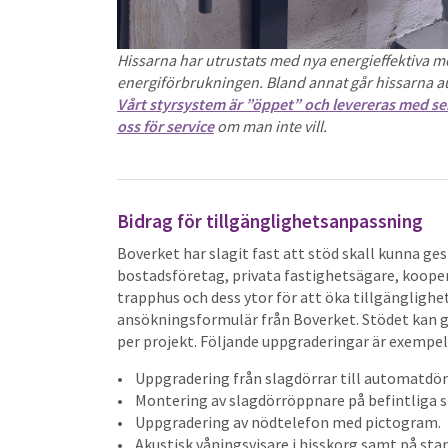
Hissarna har utrustats med nya energieffektiva m
energiförbrukningen. Bland annat går hissarna aut
Vårt styrsystem är ”öppet” och levereras med se
oss för service
om man inte vill.
Bidrag för tillgänglighetsanpassning
Boverket har slagit fast att stöd skall kunna ge
bostadsföretag, privata fastighetsägare, koope
trapphus och dess ytor för att öka tillgängligh
ansökningsformulär från Boverket. Stödet kan ge
per projekt. Följande uppgraderingar är exempel
• Uppgradering från slagdörrar till automatdör
• Montering av slagdörröppnare på befintliga s
• Uppgradering av nödtelefon med pictogram.
• Akustisk våningsvisare i hisskorg samt på sta