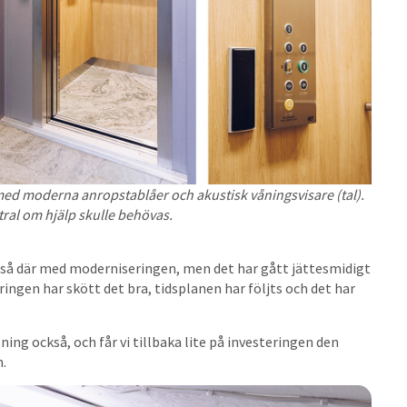
med moderna anropstablåer och akustisk våningsvisare (tal).
tral om hjälp skulle behövas.
ch så där med moderniseringen, men det har gått jättesmidigt
ingen har skött det bra, tidsplanen har följts och det har
ning också, och får vi tillbaka lite på investeringen den
n.