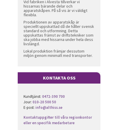
Vid fabriken i Alvesta tillverkar vi
hissarnas bärande delar och
apparatskåpen. På så vis är vi väldigt
flexibla.
Produktionen av apparatskåp är
speciellt uppskattad då de håller svensk
standard och utformning. Detta
uppskattas främst av driftstekniker som
ska jobba med hissarna under hela dess
livslängd.
Lokal produktion främjar dessutom
miljön genom minimalt med transporter.
KONTAKTA OSS
Kundtjänst:
0472-390 700
Jour:
010-20 500 50
E-post:
info@althiss.se
Kontaktuppgifter till våra regionkontor
eller en specifik medarbetare