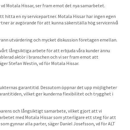
, vd Motala Hissar, ser fram emot det nya samarbetet.
t hitta en ny servicepartner. Motala Hissar har ingen egen
artner är avgörande för att kunna säkerställa hög servicenivå
ggrann utvärdering och mycket diskussion företagen emellan.
v vårt långsiktiga arbete för att erbjuda våra kunder ännu
tablerad aktör i branschen och vi ser fram emot att
äger Stefan Westin, vd för Motala Hissar.
dukternas garantitid. Dessutom öppnar det upp möjligheter
arantitiden, vilket ger kunderna flexibilitet och trygghet i
arens och långsiktigt samarbete, vilket gjort att vi
marbetet med Motala Hissar som ytterligare ett steg för att
 som gynnar alla parter, säger Daniel Josefsson, vd för ALT