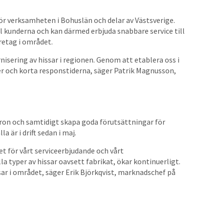
ör verksamheten i Bohuslän och delar av Västsverige.
l kunderna och kan därmed erbjuda snabbare service till
retag i området.
nisering av hissar i regionen. Genom att etablera oss i
er och korta responstiderna, säger Patrik Magnusson,
aron och samtidigt skapa goda förutsättningar för
a är i drift sedan i maj.
set för vårt serviceerbjudande och vårt
a typer av hissar oavsett fabrikat, ökar kontinuerligt.
sar i området, säger Erik Björkqvist, marknadschef på