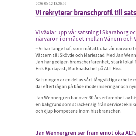
2026-05-12 13:26:56
Vi rekryterar branschprofil till sa
Vi växlar upp vår satsning i Skaraborg o
närvaron i området mellan Vänern och 
– Vi har länge haft som mål att öka vår närvaro
Vättern till Skövde och Mariestad. Med Jan Wenner
Jan har gedigen branscherfarenhet, stark lokal 
Erik Björkqvist, Marknadschef på ALT Hiss.
Satsningen är en del av vårt långsiktiga arbete m
där efterfrågan på både moderniseringar och nyin
Jan Wennergren har över 30 års erfarenhet av hi
en bakgrund som sträcker sig från serviceteknike
och djup kompetens inom hissbranschen.
Jan Wennergren ser fram emot öka ALTs