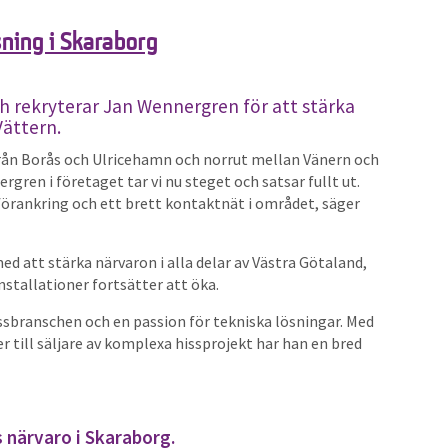
tsning i Skaraborg
ch rekryterar Jan Wennergren för att stärka
Vättern.
 från Borås och Ulricehamn och norrut mellan Vänern och
gren i företaget tar vi nu steget och satsar fullt ut.
förankring och ett brett kontaktnät i området, säger
ed att stärka närvaron i alla delar av Västra Götaland,
stallationer fortsätter att öka.
ssbranschen och en passion för tekniska lösningar. Med
r till säljare av komplexa hissprojekt har han en bred
 närvaro i Skaraborg.