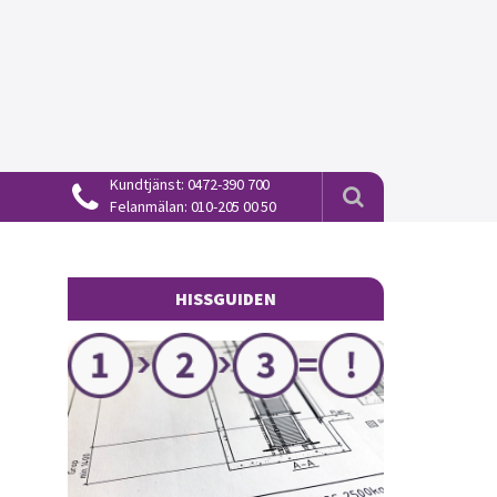
Kundtjänst:
0472-390 700
Felanmälan:
010-205 00 50
HISSGUIDEN