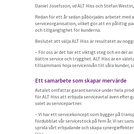
Daniel Josefsson, vd ALT Hiss och Stefan Westin
Redan för ett år sedan påbörjades arbetet med at
serviceorganisation, vilket gör att en pålitlig p
och tillgänglighet för kunderna.
Beslutet att välja ALT Hiss är resultatet av no
– För oss är det här ett viktigt steg och en del a
bättre service och trygghet. ALT Hiss är en väle
tillsammans höja servicenivån till våra kunder, s
Ett samarbete som skapar mervärde
Avtalet omfattar garantiservice under hela pro
för ALT Hiss att erbjuda serviceavtal även efter g
valet av servicepartner.
– Vi har ett servicekoncept som bygger på transp
fördubblat vår servicestock på fem år. Vi ser sa
sprida vårt erbjudande och skapa synergieffekter