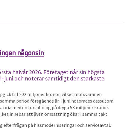
ningen någonsin
örsta halvår 2026. Företaget når sin högsta
ri–juni och noterar samtidigt den starkaste
gick till 202 miljoner kronor, vilket motsvarar en
samma period föregående år. I juni noterades dessutom
toria med en försäljning på dryga 53 miljoner kronor.
ilket innebär att även omsättning ökar i samma takt.
ög efterfrågan på hissmoderniseringar och serviceavtal.