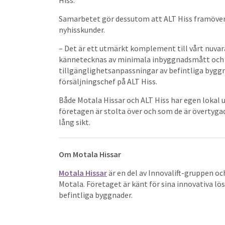
Hiss.
Samarbetet gör dessutom att ALT Hiss framöver ä
nyhisskunder.
– Det är ett utmärkt komplement till vårt nuvar
kännetecknas av minimala inbyggnadsmått och ett
tillgänglighetsanpassningar av befintliga byggn
försäljningschef på ALT Hiss.
Både Motala Hissar och ALT Hiss har egen lokal 
företagen är stolta över och som de är övertyg
lång sikt.
Om Motala Hissar
Motala Hissar
är en del av Innovalift-gruppen och
Motala. Företaget är känt för sina innovativa lö
befintliga byggnader.