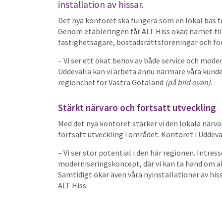
installation av hissar.
Det nya kontoret ska fungera som en lokal bas f
Genom etableringen får ALT Hiss ökad närhet til
fastighetsägare, bostadsrättsföreningar och fö
– Vi ser ett ökat behov av både service och moder
Uddevalla kan vi arbeta ännu närmare våra kund
regionchef för Västra Götaland
(på bild ovan)
.
Stärkt närvaro och fortsatt utveckling
Med det nya kontoret stärker vi den lokala närv
fortsatt utveckling i området. Kontoret i Uddevall
– Vi ser stor potential i den här regionen. Intres
moderniseringskoncept, där vi kan ta hand om all
Samtidigt ökar även våra nyinstallationer av his
ALT Hiss.